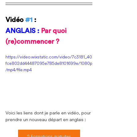
Vidéo 
#1
 :
ANGLAIS : 
Par quoi 
(re)commencer ?
https://video.wixstatic.com/video/7c3181_40
fce802dd44487095e785de8101699e/1080p
/mp4/file.mp4
Voici les liens dont je parle en vidéo, pour 
prendre un nouveau départ en anglais : 
1) Formations gratuites