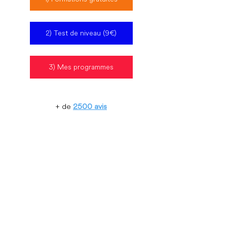
2) Test de niveau (9€)
3) Mes programmes
+ de 
2500 avis