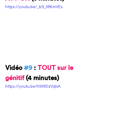
https://youtu.be/_b9_t8KmVEs
Vidéo 
#9
 : 
TOUT sur le 
génitif 
(4 minutes)
https://youtu.be/hW80zVqliiA