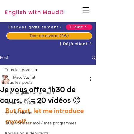
English with Mau
d
©
​Essayez gratuitement
>
Cliquez ici
Test de niveau (9€)
| Déjà client ?
Post
Tous les posts
Maud Vuaillat
Tous les posts
Je vous offre 1h30 de
Parler anglais couramment
cours. ✅= 20 vidéos 😊
Formations Gratuites
But first, let me introduce 
Avis de clients
myself...
Questions sur moi / mes programmes
Anglais pour débutants