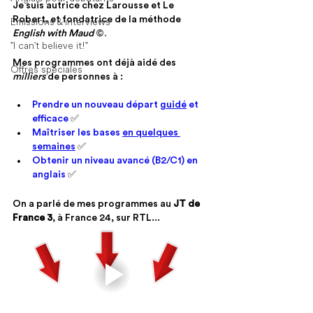
Je suis autrice chez Larousse et Le 
Robert, et fondatrice de la méthode 
Émissions & interviews
English with Maud 
©.
"I can't believe it!"
Mes programmes ont déjà aidé des 
Offres spéciales
milliers 
de personnes à :
Prendre un nouveau départ 
guidé
 et 
efficace 
✅
Maîtriser les bases 
en quelques 
semaines
✅
Obtenir un niveau avancé (B2/C1) en 
anglais 
✅
On a parlé de mes programmes au 
JT de 
France 3
, à France 24, sur RTL...