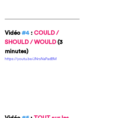
Vidéo 
#4
 : 
COULD / 
SHOULD / WOULD 
(3 
minutes)
https://youtu.be/JNrsNaPadBM
Vidéo 
#5
 : 
TOUT sur les 