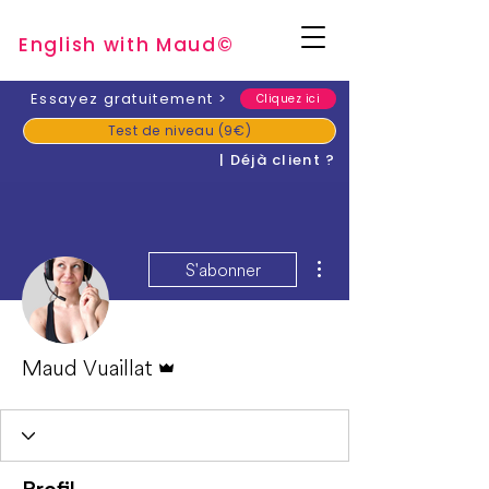
English with Mau
d
©
​Essayez gratuitement
>
Cliquez ici
Test de niveau (9€)
| Déjà client ?
Plus d'actions
S'abonner
Administrateur
Maud Vuaillat