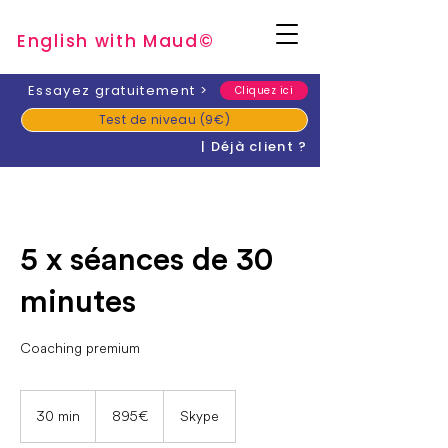
English with Mau
d
©
​Essayez gratuitement
>
Cliquez ici
Test de niveau (9€)
| Déjà client ?
5 x séances de 30
minutes
Coaching premium
895
euros
30 min
3
895 €
Skype
0