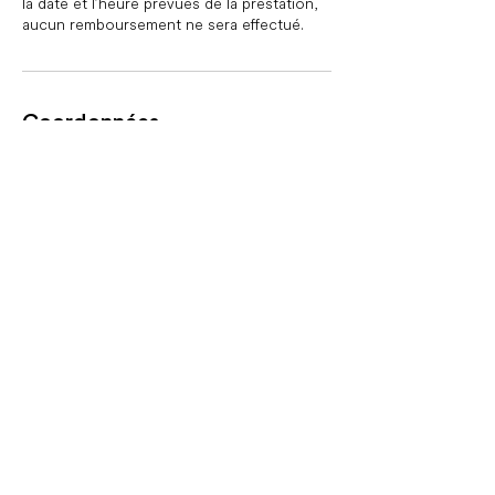
la date et l’heure prévues de la prestation,
aucun remboursement ne sera effectué.
Coordonnées
maud@english-with-maud.com
English
with
Maud
©
À propos
Mentions légales