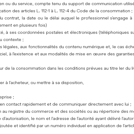
bien ou du service, compte tenu du support de communication utilis
ication des articles L. 112-1 à L. 112-4 du Code de la consommation ;
 contrat, la date ou le délai auquel le professionnel s'engage à l
ent en plusieurs fois)
tité, à ses coordonnées postales et électroniques (téléphoniques su
u contexte ;
es légales, aux fonctionnalités du contenu numérique et, le cas échéa
ogiciel, à l'existence et aux modalités de mise en œuvre des garantie
eur de la consommation dans les conditions prévues au titre Ier du li
à l'acheteur, ou mettre à sa disposition,
eprise ;
 en contact rapidement et de communiquer directement avec lui ;
on au registre du commerce et des sociétés ou au répertoire des mé
d'autorisation, le nom et l'adresse de l'autorité ayant délivré l'autori
eur ajoutée et identifié par un numéro individuel en application de l'a