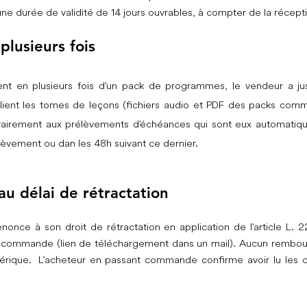
 une durée de validité de 14 jours ouvrables, à compter de la récept
plusieurs fois
nt en plusieurs fois d'un pack de programmes, le vendeur a j
ent les tomes de leçons (fichiers audio et PDF des packs comma
rairement aux prélèvements d'échéances qui sont eux automatiqu
èvement ou dan les 48h suivant ce dernier.
au délai de rétractation
nonce à son droit de rétractation en application de l'article L
e la commande (lien de téléchargement dans un mail). Aucun remb
rique. L'acheteur en passant commande confirme avoir lu les co