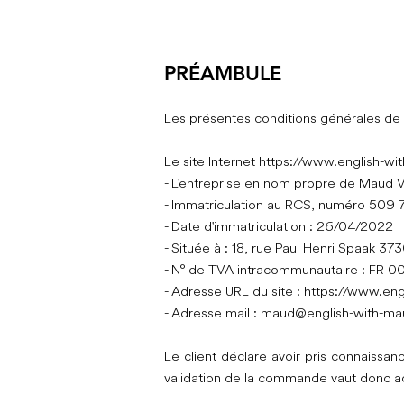
PRÉAMBULE
Les présentes conditions générales de 
Le site Internet
https://www.english-w
- L'entreprise en nom propre de Maud Vu
- Immatriculation au RCS, numéro 509 
- Date d'immatriculation : 26/04/2022
- Située à : 18, rue Paul Henri Spaak 3
- N° de TVA intracommunautaire : FR
- Adresse URL du site :
https://www.eng
- Adresse mail :
maud@english-with-m
Le client déclare avoir pris connaissa
validation de la commande vaut donc ac