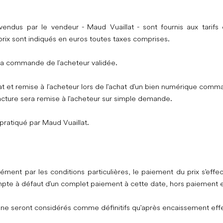
ndus par le vendeur - Maud Vuaillat - sont fournis aux tarifs e
rix sont indiqués en euros toutes taxes comprises.
 la commande de l’acheteur validée.
lat et remise à l’acheteur lors de l'achat d'un bien numérique com
acture sera remise à l'acheteur sur simple demande.
pratiqué par Maud Vuaillat.
ément par les conditions particulières, le paiement du prix s'e
e à défaut d'un complet paiement à cette date, hors paiement en p
 ne seront considérés comme définitifs qu'après encaissement eff