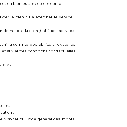
é et du bien ou service concerné ;
ivrer le bien ou à exécuter le service ;
r demande du client) et à ses activités,
nt, à son interopérabilité, à l'existence
s et aux autres conditions contractuelles
vre VI.
tiers ;
sation ;
rticle 286 ter du Code général des impôts,