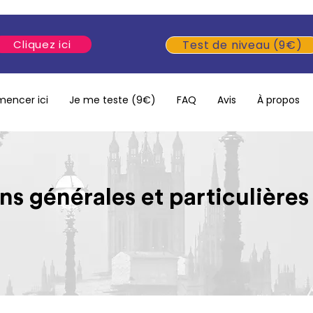
Cliquez ici
Test de niveau (9€)
encer ici
Je me teste (9€)
FAQ
Avis
À propos
ns générales et particulières