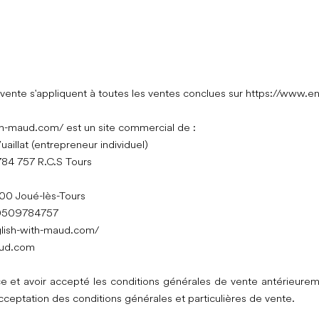
vente s'appliquent à toutes les ventes conclues sur
https://www.en
ith-maud.com/
est un site commercial de :
aillat (entrepreneur individuel)
784 757 R.C.S Tours
7300 Joué-lès-Tours
 00509784757
lish-with-maud.com/
aud.com
nce et avoir accepté les conditions générales de vente antérieur
ceptation des conditions générales et particulières de vente.