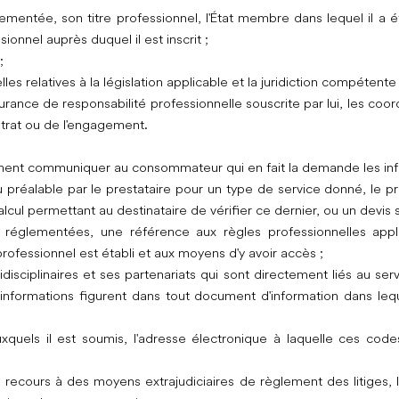
ementée, son titre professionnel, l'État membre dans lequel il a é
ionnel auprès duquel il est inscrit ;
;
les relatives à la législation applicable et la juridiction compétente 
surance de responsabilité professionnelle souscrite par lui, les coo
trat ou de l'engagement.
lement communiquer au consommateur qui en fait la demande les in
u préalable par le prestataire pour un type de service donné, le pri
cul permettant au destinataire de vérifier ce dernier, ou un devis 
 réglementées, une référence aux règles professionnelles appl
rofessionnel est établi et aux moyens d'y avoir accès ;
ridisciplinaires et ses partenariats qui sont directement liés au s
es informations figurent dans tout document d'information dans le
quels il est soumis, l'adresse électronique à laquelle ces code
de recours à des moyens extrajudiciaires de règlement des litiges