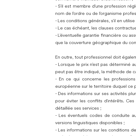
- S'il est membre d'une profession régl
nom de l'ordre ou de l'organisme profess
- Les conditions générales, s'il en utilise 
- Le cas échéant, les clauses contractuel
- L'éventuelle garantie financière ou as
que la couverture géographique du con
En outre, tout professionnel doit éga
- Lorsque le prix n'est pas déterminé a
peut pas être indiqué, la méthode de cal
- En ce qui concerne les professions
européenne sur le territoire duquel ce p
- Des informations sur ses activités plu
pour éviter les conflits d'intérêts. C
détaillée ses services ;
- Les éventuels codes de conduite aux
versions linguistiques disponibles ;
- Les informations sur les conditions 