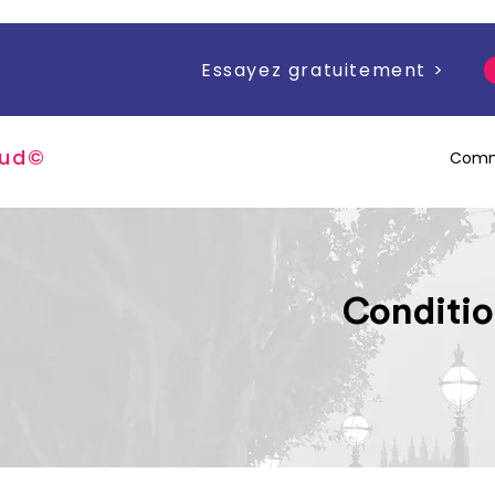
Essayez gratuitement >
u
d
©
Comm
Conditio