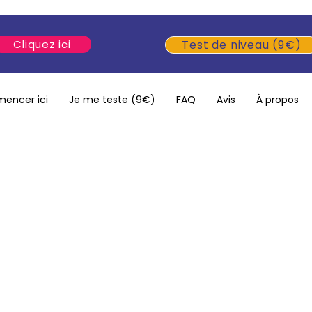
Cliquez ici
Test de niveau (9€)
encer ici
Je me teste (9€)
FAQ
Avis
À propos