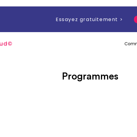
Essayez gratuitement >
u
d
©
Comm
Programmes