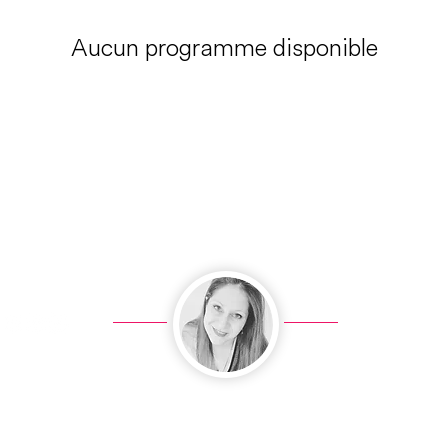
Aucun programme disponible
English w
cer ici
Je me teste (9€)
FAQ
Avis
À propos