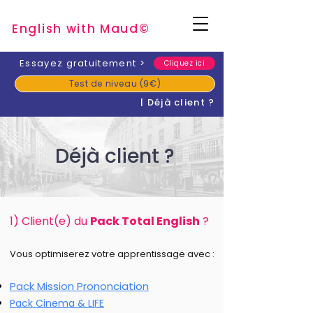
English with Mau
d
©
​Essayez gratuitement
>
Cliquez ici
Test de niveau (9€)
| Déjà client ?
Déjà client ?
1) Client(e) du
Pack Total English
?
Vous optimiserez votre apprentissage avec :
Pack Mission Prononciation
Pack Cinema & LIFE