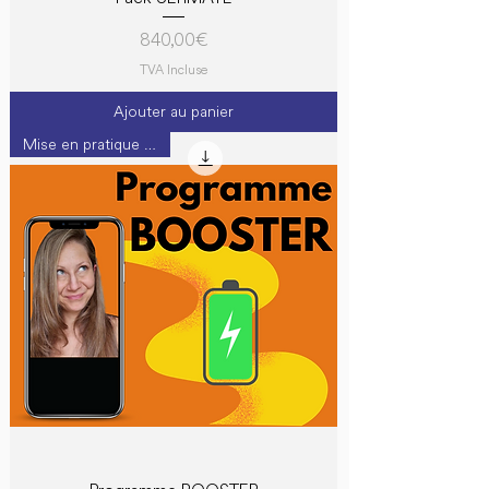
Prix
840,00 €
TVA Incluse
Ajouter au panier
Mise en pratique A2-B1