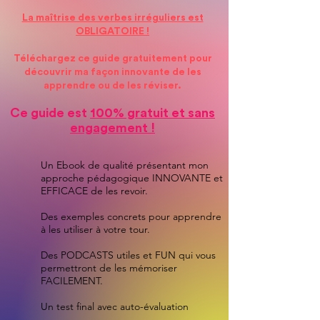
La maîtrise des verbes irréguliers est
OBLIGATOIRE !
Téléchargez ce guide gratuitement pour
découvrir ma façon innovante de les
apprendre ou de les réviser.
Ce guide est
100% gratuit et sans
engagement !
Un Ebook de qualité présentant mon
approche pédagogique INNOVANTE et
EFFICACE de les revoir.
Des exemples concrets pour apprendre
à les utiliser à votre tour.
Des PODCASTS utiles et FUN qui vous
permettront de les mémoriser
FACILEMENT.
Un test final avec auto-évaluation