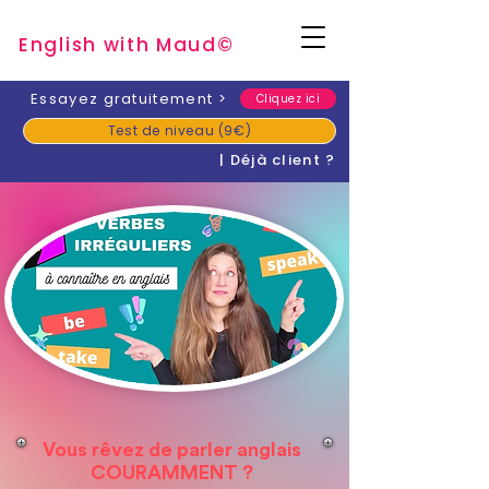
English with Mau
d
©
​Essayez gratuitement
>
Cliquez ici
Test de niveau (9€)
| Déjà client ?
Vous rêvez de parler anglais
COURAMMENT ?