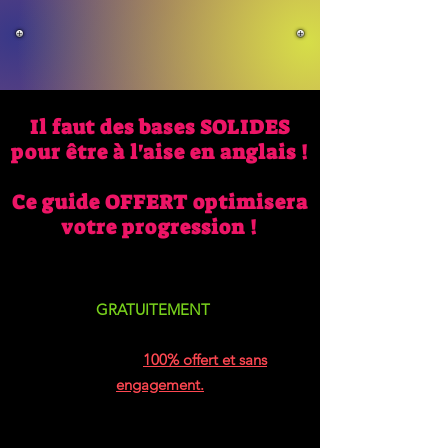
Il faut des bases SOLIDES
pour être à l'aise en anglais !
Ce guide OFFERT optimisera
votre progression !
Recevez
GRATUITEMENT
ce guide
!
Ce
guide d'anglais
vous aidera à atteindre
vos objectifs.
100% offert et sans
engagement.
Sur quelle adresse email dois-je
vous envoyer votre guide ?