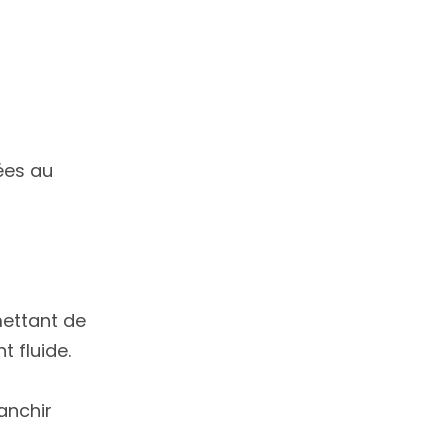
ées au
mettant de
t fluide.
anchir