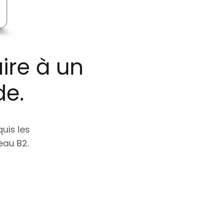
ire à un
de.
uis les
eau B2.