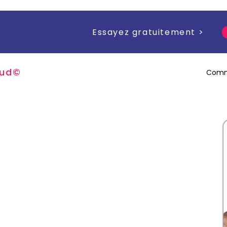
Essayez gratuitement >
u
d
©
Comm