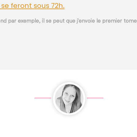
 se feront sous 72h.
nd par exemple, il se peut que j'envoie le premier tome
English w
cer ici
Je me teste (9€)
FAQ
Avis
À propos