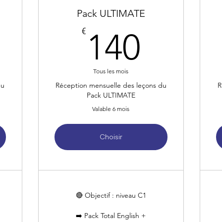
Pack ULTIMATE
4€
140€
€
140
Tous les mois
du
Réception mensuelle des leçons du
R
Pack ULTIMATE
Valable 6 mois
Choisir
🔴 Objectif : niveau C1
➡️ Pack Total English +