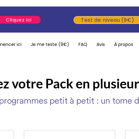
Cliquez ici
Test de niveau (9€)
encer ici
Je me teste (9€)
FAQ
Avis
À propos
z votre Pack en plusieur
 programmes petit à petit : un tome d