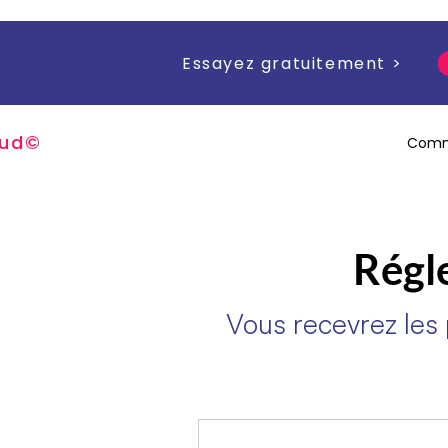
Essayez gratuitement >
u
d
©
Comm
Régle
Vous recevrez les