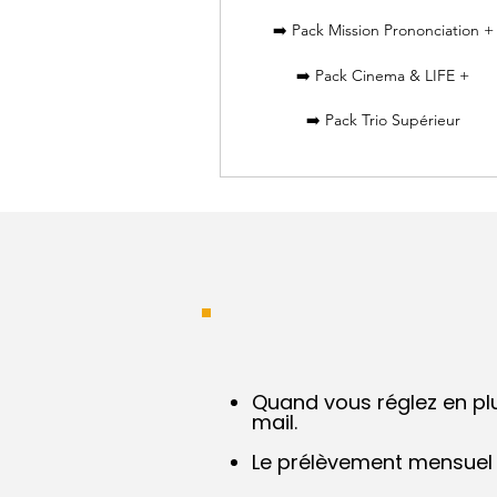
➡️ Pack Mission Prononciation +
➡️ Pack Cinema & LIFE +
➡️ Pack Trio Supérieur
Quand vous réglez en pl
mail.
​
Le prélèvement mensuel e