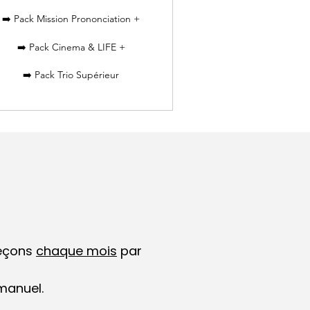
➡️ Pack Mission Prononciation +
➡️ Pack Cinema & LIFE +
➡️ Pack Trio Supérieur
leçons
chaque mois
par
 manuel.