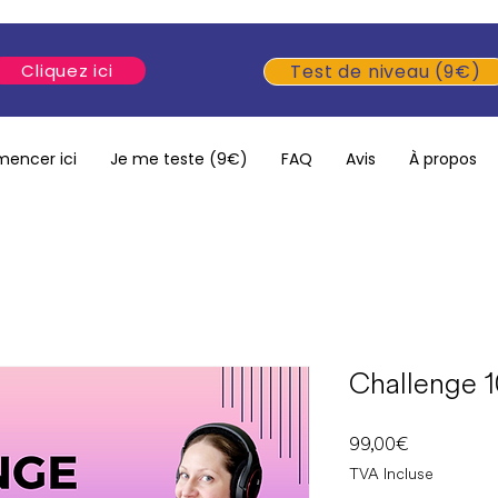
Cliquez ici
Test de niveau (9€)
encer ici
Je me teste (9€)
FAQ
Avis
À propos
Challenge 
Prix
99,00 €
TVA Incluse