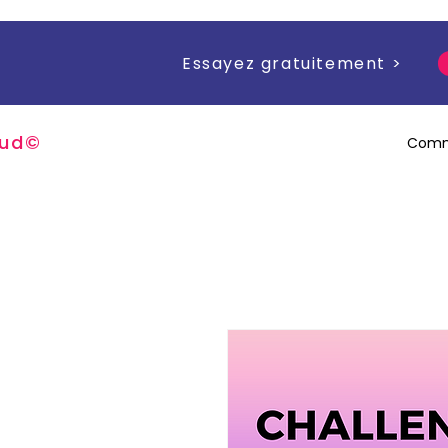
Essayez gratuitement >
u
d
©
Comm