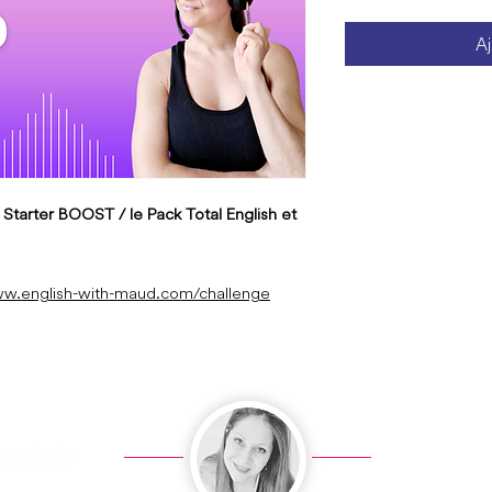
Aj
Starter BOOST / le Pack Total English et
ww.english-with-maud.com/challenge
English w