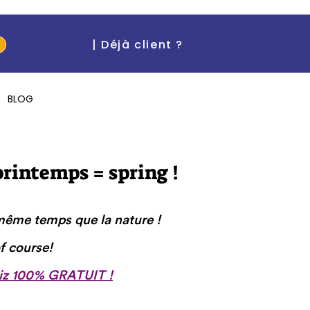
| Déjà client ?
BLOG
printemps = spring !
même temps que la nature !
f course!
uiz 100% GRATUIT !