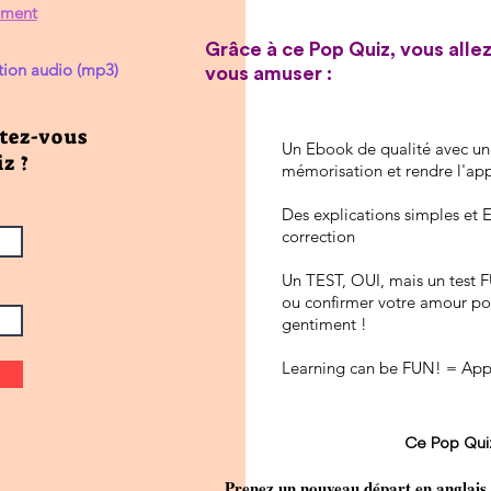
ement
Grâce à ce Pop Quiz, vous allez
ction audio (mp3)
vous amuser :
itez-vous
Un Ebook de qualité avec une
z ?
mémorisation et rendre l'ap
Des explications simples e
correction
Un TEST, OUI, mais un test F
ou confirmer votre amour pou
gentiment !
Learning can be FUN! = Appr
Ce Pop Qui
Prenez un nouveau départ en anglais