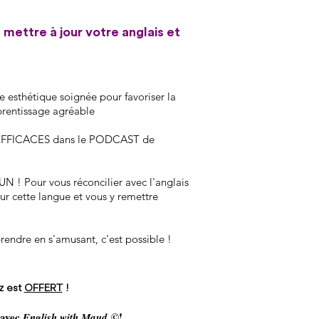
 mettre à jour votre anglais et
 esthétique soignée pour favoriser la
prentissage agréable
t EFFICACES dans le PODCAST de
UN ! Pour vous réconcilier avec l'anglais
r cette langue et vous y remettre
endre en s'amusant, c'est possible !
z est
OFFERT
!
 avec
©!
English with Maud