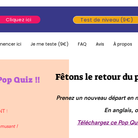
Cliquez ici
Test de niveau (9€)
encer ici
Je me teste (9€)
FAQ
Avis
À propos
Fêtons le retour du 
Pop Quiz !!
Prenez un nouveau départ en 
En anglais, o
NT
!
Téléchargez ce Pop Q
amusant !