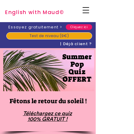
English with Mau
d
©
​Essayez gratuitement
>
Cliquez ici
Test de niveau (9€)
| Déjà client ?
Summer
Pop
Quiz
OFFERT
Fêtons le retour du soleil !
Téléchargez ce quiz
100% GRATUIT !