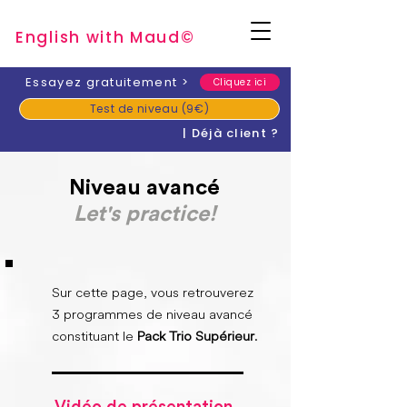
English with Mau
d
©
​Essayez gratuitement
>
Cliquez ici
Test de niveau (9€)
| Déjà client ?
Niveau avancé
Let's practice!
Sur cette page, vous retrouverez
3 programmes de niveau avancé
constituant le
Pack Trio Supérieur
.