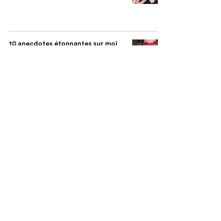
10 anecdotes étonnantes sur moi
🤪😱
English
with
Maud
©
À propos
Mentions légales
Conditions générales de vente