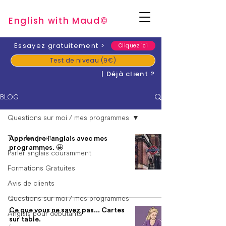
English with Mau
d
©
​Essayez gratuitement
>
Cliquez ici
Test de niveau (9€)
| Déjà client ?
BLOG
Questions sur moi / mes programmes
Tous les posts
Apprendre l'anglais avec mes
programmes. 🤩
Parler anglais couramment
Formations Gratuites
Avis de clients
Questions sur moi / mes programmes
Ce que vous ne savez pas... Cartes
Anglais pour débutants
sur table.