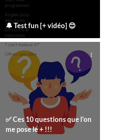
programmes
Anglais pour
débutants
🔔 Test fun [+ vidéo] 😊
Émissions &
interviews
"I can't believe it!"
Offres spéciales
✅ Ces 10 questions que l'on
me pose le + !!!