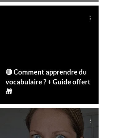
video
🔴 Comment apprendre du
vocabulaire ? + Guide offert
🎁