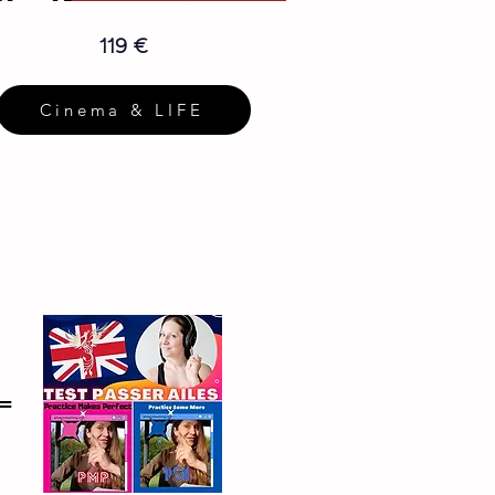
119 €
Cinema & LIFE
=