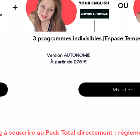
+
OU
3 programmes indivisibles [Espace Temps
Version AUTONOMIE
À partir de 275 €
Master
e
à souscrire au Pack Total directement : règlem