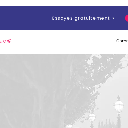
Essayez gratuitement >
u
d
©
Comm