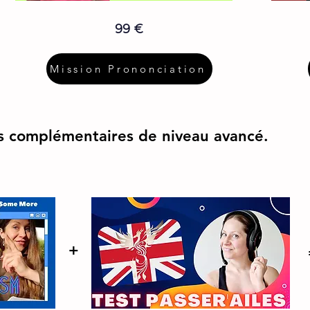
99 €
Mission Prononciation
 complémentaires de niveau avancé.
+