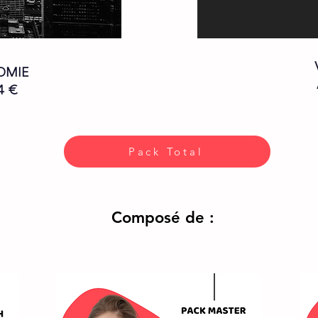
OMIE
4 €
Pack Total
Composé de :