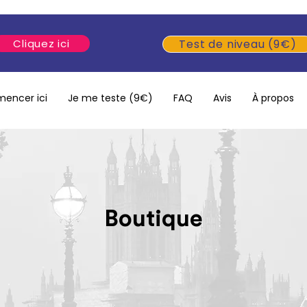
Cliquez ici
Test de niveau (9€)
encer ici
Je me teste (9€)
FAQ
Avis
À propos
Boutique