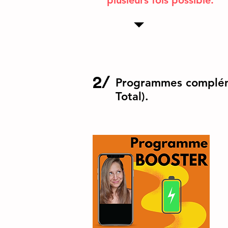
plusieurs fois possible.
2/
Programmes compléme
Total).