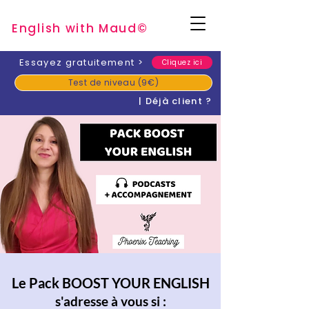
English with Mau
d
©
​Essayez gratuitement
>
Cliquez ici
Test de niveau (9€)
| Déjà client ?
Le Pack BOOST YOUR ENGLISH
s'adresse à vous si :