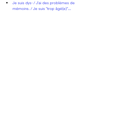
Je suis dys- / J'ai des problèmes de 
mémoire. / Je suis "trop âgé(e)"...