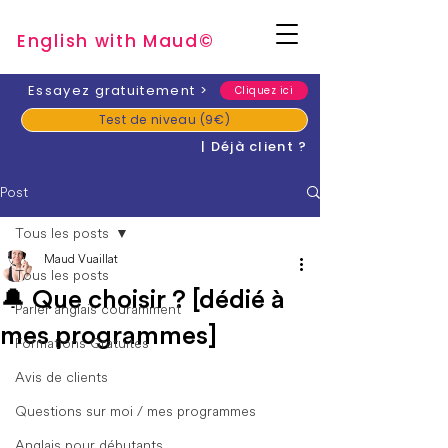
English with Mau
d
©
​Essayez gratuitement
>
Cliquez ici
Test de niveau (9€)
| Déjà client ?
Post
Tous les posts
Maud Vuaillat
Tous les posts
🔔 Que choisir ? [dédié à
Parler anglais couramment
mes programmes]
Formations Gratuites
Avis de clients
Questions sur moi / mes programmes
Anglais pour débutants