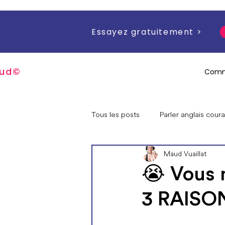
Essayez gratuitement >
u
d
©
Comm
Tous les posts
Parler anglais cou
Maud Vuaillat
Questions sur moi / mes progra
😭 Vous 
3 RAISON
Offres spéciales