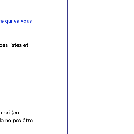
e qui va vous 
es listes et 
ntué (on 
de ne pas être 