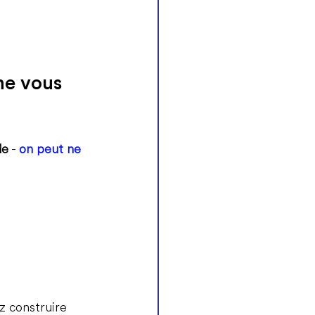
ne vous 
de
 - 
on peut ne 
z construire 