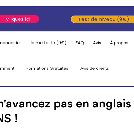
Cliquez ici
Test de niveau (9€)
encer ici
Je me teste (9€)
FAQ
Avis
À propos
ramment
Formations Gratuites
Avis de clients
mmes
Anglais pour débutants
Émissions & interviews
n'avancez pas en anglais
S !