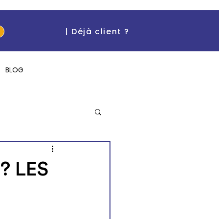
| Déjà client ?
BLOG
"I can't believe it!"
 ? LES