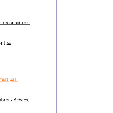
e reconnaitrez 
s ! 
🙏
n'est pas 
mbreux échecs, 