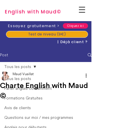
English with Mau
d
©
​Essayez gratuitement
>
Cliquez ici
Test de niveau (9€)
| Déjà client ?
Post
Tous les posts
Maud Vuaillat
Tous les posts
Charte English with Maud
Parler anglais couramment
©
Formations Gratuites
Avis de clients
Questions sur moi / mes programmes
Anglais pour débutants