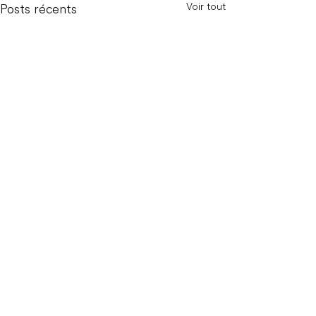
Voir tout
Posts récents
English
with
Maud
©