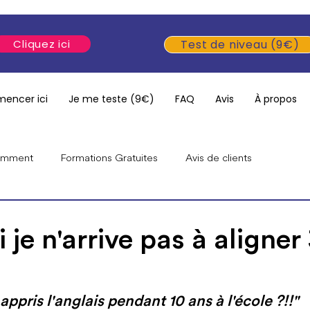
Cliquez ici
Test de niveau (9€)
encer ici
Je me teste (9€)
FAQ
Avis
À propos
ramment
Formations Gratuites
Avis de clients
mmes
Anglais pour débutants
Émissions & interviews
 je n'arrive pas à aligner
i appris l'anglais pendant 10 ans à l'école ?!!"