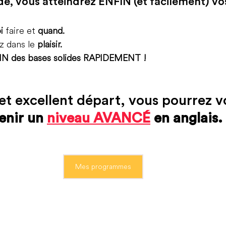
, vous atteindrez ENFIN (et facilement) vos 
i 
faire et 
quand.
 dans le 
plaisir.
IN des bases solides RAPIDEMENT !
et excellent départ,
vous pourrez vo
enir un 
niveau AVANCÉ
 en anglais.
Mes programmes