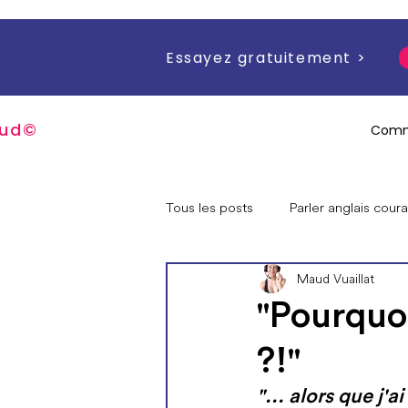
Essayez gratuitement >
u
d
©
Comm
Tous les posts
Parler anglais cou
Maud Vuaillat
Questions sur moi / mes progra
"Pourquoi
?!"
Offres spéciales
"... alors que j'a