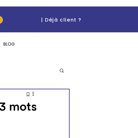
| Déjà client ?
BLOG
"I can't believe it!"
 3 mots