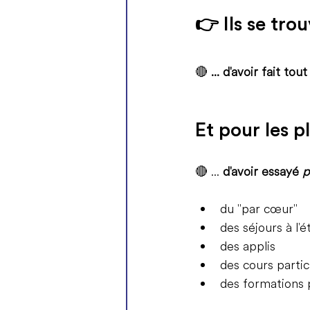
👉 
Ils se tro
🔴
 ... d'avoir fait tou
Et pour les p
🔴 ... 
d'avoir essayé 
p
du "par cœur"
des séjours à l'
des applis
des cours partic
des formations p