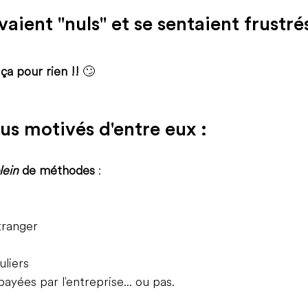
uvaient "nuls" et se sentaient frustrés
t ça pour rien !! 
🙄
lus motivés d'entre eux :
lein 
de méthodes
 :
étranger
uliers
ayées par l'entreprise... ou pas. 