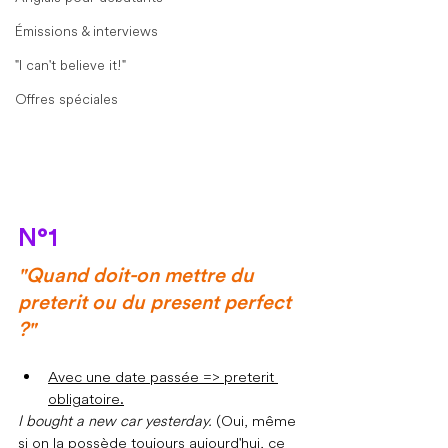
Émissions & interviews
"I can't believe it!"
Offres spéciales
N°1
"Quand doit-on mettre du 
preterit ou du present perfect 
?"
Avec une date passée => preterit 
obligatoire.
I bought a new car yesterday.
 (Oui, même 
si on la possède toujours aujourd'hui, ce 