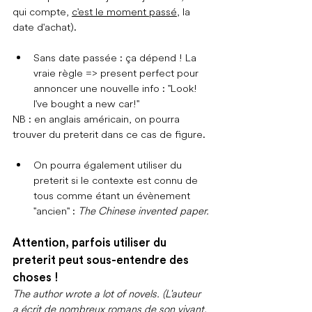
qui compte, 
c'est le moment passé
, la 
date d'achat).
Sans date passée : ça dépend ! La 
vraie règle => present perfect pour 
annoncer une nouvelle info : "Look! 
I've bought a new car!"
NB : en anglais américain, on pourra 
trouver du preterit dans ce cas de figure.
On pourra également utiliser du 
preterit si le contexte est connu de 
tous comme étant un évènement 
"ancien" : 
The Chinese invented paper.
Attention, parfois utiliser du 
preterit peut sous-entendre des 
choses !
The author wrote a lot of novels. (L'auteur 
a écrit de nombreux romans de son vivant. 