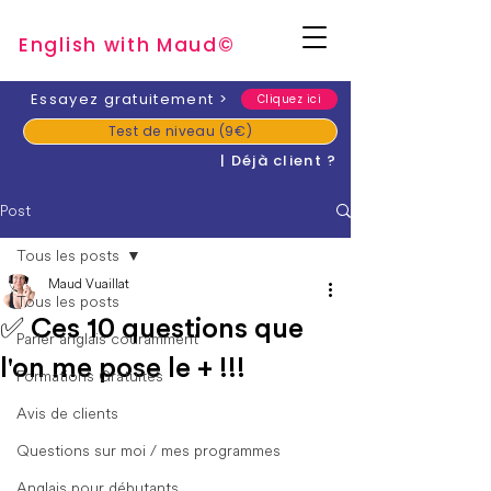
English with Mau
d
©
​Essayez gratuitement
>
Cliquez ici
Test de niveau (9€)
| Déjà client ?
Post
Tous les posts
Maud Vuaillat
Tous les posts
✅ Ces 10 questions que
Parler anglais couramment
l'on me pose le + !!!
Formations Gratuites
Avis de clients
Questions sur moi / mes programmes
Anglais pour débutants