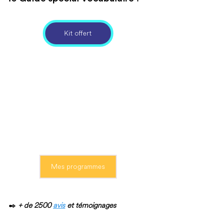
Kit offert
Mes programmes
✒️ 
+ de 2500 
avis
et témoignages