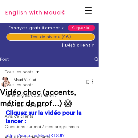
English with Mau
d
©
​Essayez gratuitement
>
Cliquez ici
Test de niveau (9€)
| Déjà client ?
Post
Tous les posts
Maud Vuaillat
Tous les posts
Vidéo choc (accents,
Parler anglais couramment
métier de prof...) 😱
Formations Gratuites
Cliquez sur la vidéo pour la 
Avis de clients
lancer :
Questions sur moi / mes programmes
https://youtu.be/nIwe3KTSJIY
Anglais pour débutants