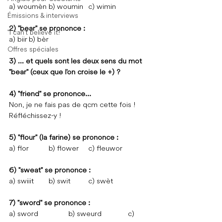
a) woumèn	b) woumin	c) wimin
Émissions & interviews
2) "bear" se prononce :
"I can't believe it!"
a) biir	b) bèr
Offres spéciales
3) ... et quels sont les deux sens du mot 
"bear" (ceux que l'on croise le +) ?
4) "friend" se prononce...
Non, je ne fais pas de qcm cette fois ! 
Réfléchissez-y !
5) "flour" (la farine) se prononce :
a) flor	b) flower	c) fleuwor
6) "sweat" se prononce :
a) swiiit	b) swit	c) swèt
7) "sword" se prononce :
a) sword		b) sweurd		c) 