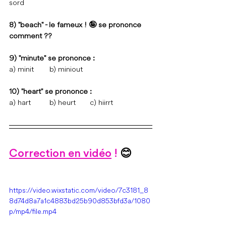
sord
8) "beach" - le fameux ! 
🤪 se prononce 
comment ??
9) "minute" se prononce :
a) minit	b) miniout
10) "heart" se prononce :
a) hart	b) heurt	c) hiirrt
Correction en vidéo
 ! 
😊
https://video.wixstatic.com/video/7c3181_8
8d74d8a7a1c4883bd25b90d853bfd3a/1080
p/mp4/file.mp4