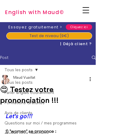
English with Mau
d
©
​Essayez gratuitement
>
Cliquez ici
Test de niveau (9€)
| Déjà client ?
Post
Tous les posts
Maud Vuaillat
Tous les posts
😍 Testez votre
Parler anglais couramment
prononciation !!!
Formations Gratuites
Avis de clients
Let's go!!!
Questions sur moi / mes programmes
1) "women" se prononce :
Anglais pour débutants