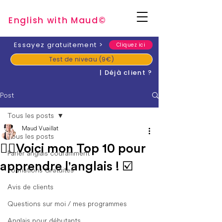
English with Mau
d
©
​Essayez gratuitement
>
Cliquez ici
Test de niveau (9€)
| Déjà client ?
Post
Tous les posts
Maud Vuaillat
Tous les posts
💂‍♂️Voici mon Top 10 pour
Parler anglais couramment
apprendre l'anglais ! ☑️
Formations Gratuites
Avis de clients
Questions sur moi / mes programmes
Anglais pour débutants