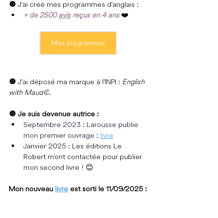
🔘 
J'ai créé mes programmes d'anglais :
+ de 2500 
avis
 reçus en 4 ans 
❤️
Mes programmes
🔘 
J
'ai déposé ma marque à l'INPI : 
English 
with Maud
©
.
🔘 Je suis devenue autrice :
Septembre 2023 : Larousse publie 
mon premier ouvrage : 
livre
Janvier 2025 : 
Les éditions Le 
Robert m'ont contactée pour publier 
mon second livre ! 
😊
Mon nouveau 
livre
 est sorti le 11/09/2025 :