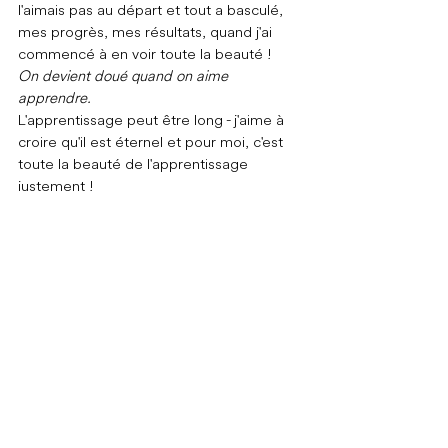
l'aimais pas au départ et tout a basculé, 
mes progrès, mes résultats, quand j'ai 
commencé à en voir toute la beauté !
On devient doué quand on aime 
apprendre.
L'apprentissage peut être long - j'aime à 
croire qu'il est éternel et pour moi, c'est 
toute la beauté de l'apprentissage 
justement !
On peut obtenir un niveau intermédiaire 
rapidement. Oui, avec une bonne 
méthode. Et on peut obtenir un niveau 
avancé en quelques mois, en suivant des 
indications et des conseils de personnes 
qui aiment autant enseigner la langue 
que l'apprendre.
👉 
Mais gardons en tête que même dans 
sa propre langue, ce qui compte, c'est de 