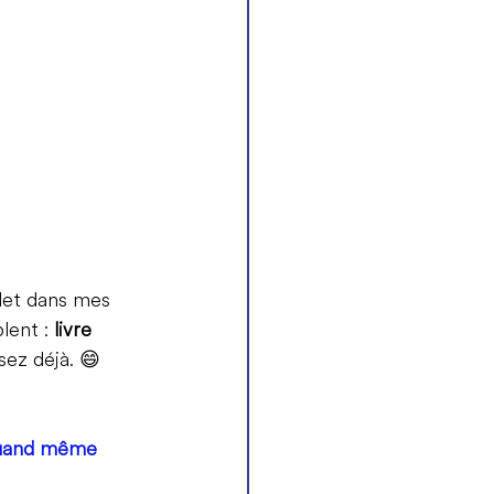
plet dans mes 
ent : 
livre 
ez déjà. 
😄
 quand même 