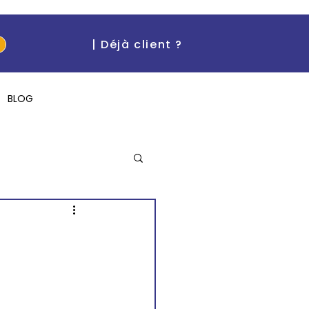
| Déjà client ?
BLOG
"I can't believe it!"