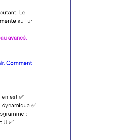
ébutant. Le 
ugmente
 au fur 
eau avancé
.
enir. Comment 
 en est 
✅
ma dynamique 
✅
programme : 
 !! 
✅