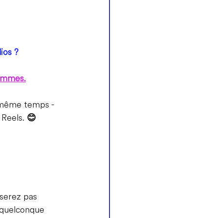
ios ?
ammes.
n même temps - 
Reels. 
😊
 serez pas 
 quelconque 