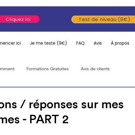
Cliquez ici
Test de niveau (9€)
encer ici
Je me teste (9€)
FAQ
Avis
À propos
ramment
Formations Gratuites
Avis de clients
mmes
Anglais pour débutants
Émissions & interviews
ions / réponses sur mes
es - PART 2