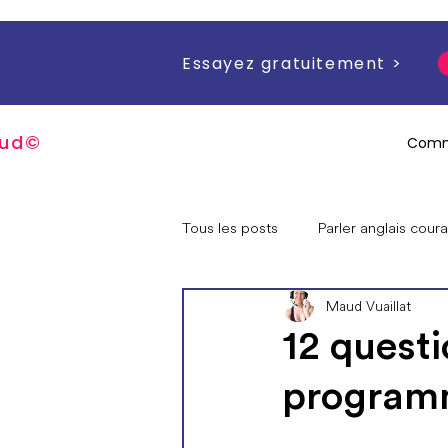
Essayez gratuitement >
u
d
©
Comm
Tous les posts
Parler anglais cou
Maud Vuaillat
Questions sur moi / mes progra
12 quest
programm
Offres spéciales