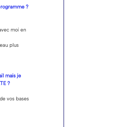
u programme ?
avec moi en 
eau plus 
il mais je 
TE 
?
 de vos bases 