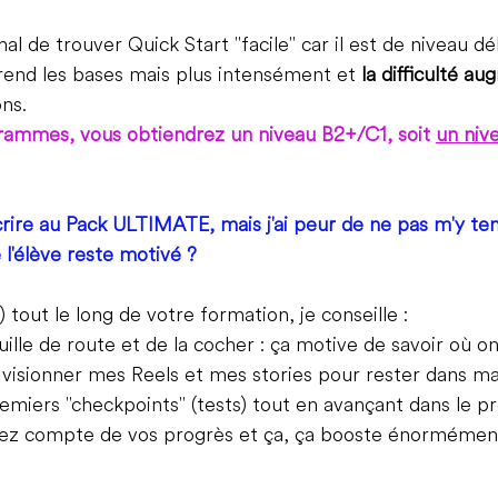
mal de trouver Quick Start "facile" car il est de niveau d
rend les bases mais plus intensément et 
la difficulté a
ns.
grammes, vous obtiendrez un niveau B2+/C1, soit 
un niv
scrire au Pack ULTIMATE, mais j'ai peur de ne pas m'y t
 l'élève reste motivé ?
 tout le long de votre formation, je conseille :
uille de route et de la cocher : ça motive de savoir où on
 visionner mes Reels et mes stories pour rester dans 
remiers "checkpoints" (tests) tout en avançant dans le 
ez compte de vos progrès et ça, ça booste énormément