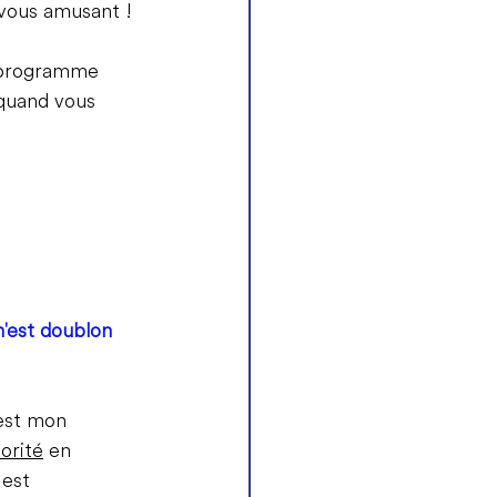
 vous amusant !
u programme 
quand vous 
'est doublon 
est mon 
orité
 en 
 est 