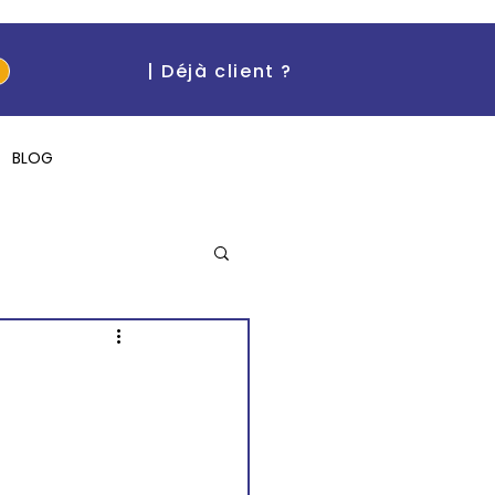
| Déjà client ?
BLOG
"I can't believe it!"