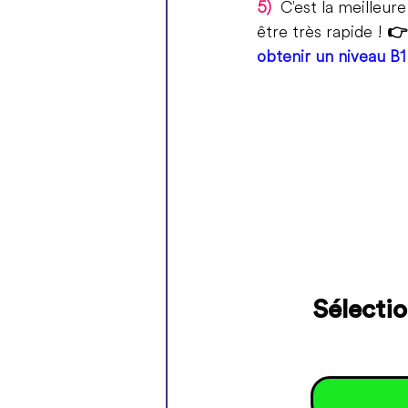
5)
 C'est la meilleure
être très rapide ! 
👉
obtenir un niveau B1
Sélectio