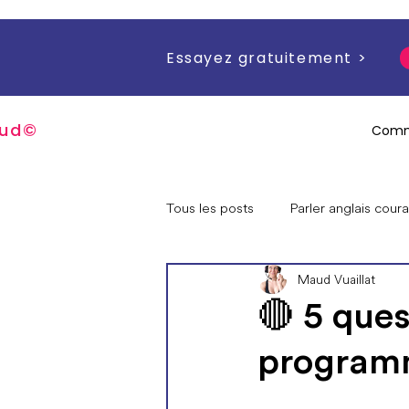
Essayez gratuitement >
u
d
©
Comm
Tous les posts
Parler anglais cou
Maud Vuaillat
Questions sur moi / mes progra
🔴 5 que
program
Offres spéciales