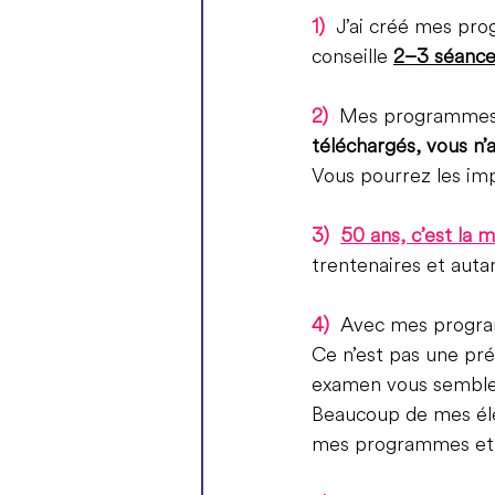
1)
J’ai créé mes pro
conseille 
2–3 séance
2)
Mes programmes 
téléchargés, vous n’
Vous pourrez les i
3)
50 ans, c’est la
trentenaires et auta
4) 
 Avec mes progr
Ce n’est pas une pré
examen vous sembler
Beaucoup de mes élèv
mes programmes et l