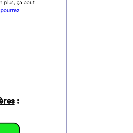
En plus, ça peut 
 pourrez 
ères
 :