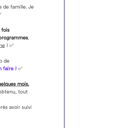
 de famille. Je 
✅
fois 
s programmes
. 
one
 ! ✅
p de 
 faire !
 ✅ 
uelques mois.
obtenu, tout 
ès avoir suivi 