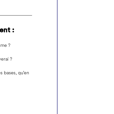
ent :
mme ? 
verai ?
s bases, qu’en 