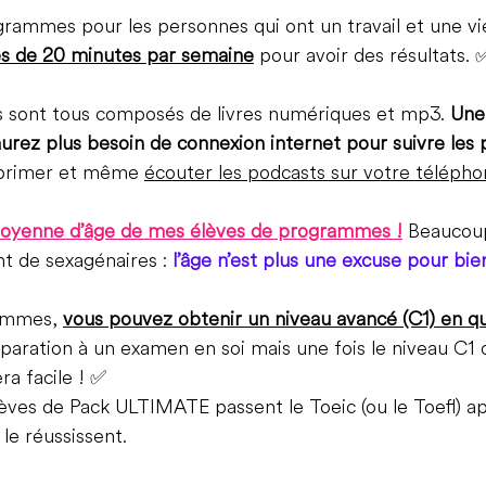
grammes pour les personnes qui ont un travail et une vie
s de 20 minutes par semaine
 pour avoir des résultats. 
sont tous composés de livres numériques et mp3. 
Une 
aurez plus besoin de connexion internet pour suivre le
mprimer et même 
écouter les podcasts sur votre téléph
 moyenne d’âge de mes élèves de programmes !
 Beaucou
nt de sexagénaires : 
l’âge n’est plus une excuse pour bien
ammes, 
vous pouvez obtenir un niveau avancé (C1) en q
paration à un examen en soi mais une fois le niveau C1 
a facile ! ✅
es de Pack ULTIMATE passent le Toeic (ou le Toefl) apr
e réussissent.