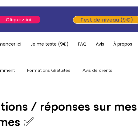
Cliquez ici
Test de niveau (9€)
encer ici
Je me teste (9€)
FAQ
Avis
À propos
ramment
Formations Gratuites
Avis de clients
mmes
Anglais pour débutants
Émissions & interviews
stions / réponses sur mes
mes ✅